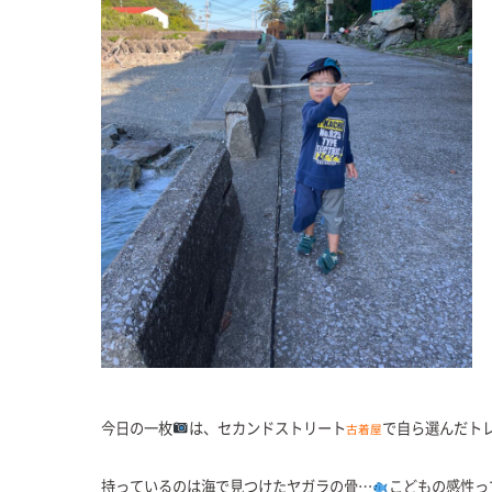
今日の一枚
は、セカンドストリート
で
自ら選んだト
古着屋
持っているのは海で見つけたヤガラの骨…
こどもの感性っ