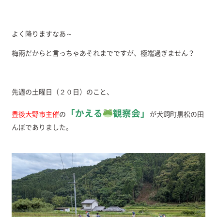
よく降りますなあ～
梅雨だからと言っちゃあそれまでですが、極端過ぎません？
先週の土曜日（２０日）のこと、
「かえる
観察会」
豊後大野市主催
の
が犬飼町黒松の田
んぼでありました。