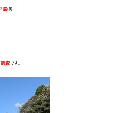
３度
(笑)
地調査
です。