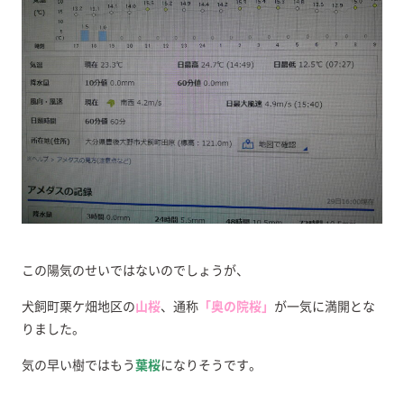
この陽気のせいではないのでしょうが、
犬飼町栗ケ畑地区の
山桜
、通称
「奥の院桜」
が一気に満開とな
りました。
気の早い樹ではもう
葉桜
になりそうです。