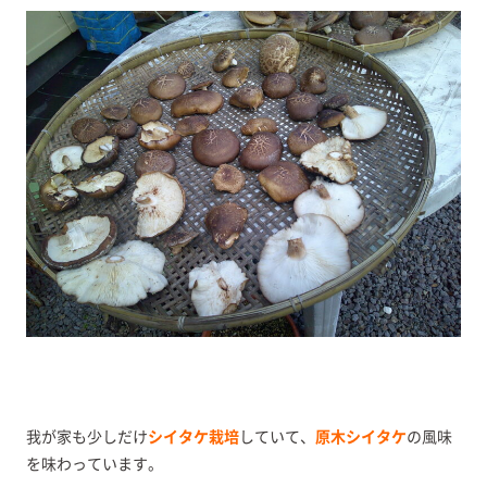
我が家も少しだけ
シイタケ栽培
していて、
原木シイタケ
の風味
を味わっています。