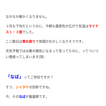
なかなか暖かくなりません。
３月も下旬だというのに、今朝も霜景色が広がり気温は
マイナ
ス１・３度
でした。
ここ数日は
寒の戻り
で体調がおかしくなりそうです。
天気予報ではは春の陽気になるって言ってたのに、ってついつ
い愚痴ってしまいます(笑)
「なば」
ってご存知ですか？
そう、
シイタケ
の別称ですね。
今、その
なば
が最盛期です。