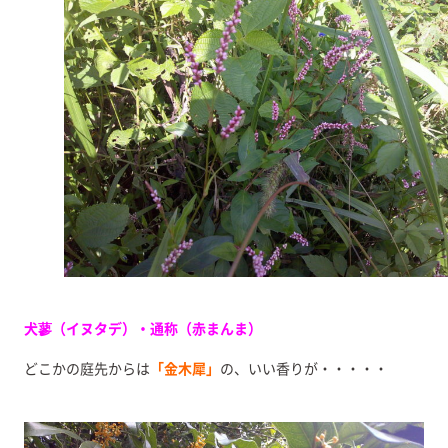
犬蓼（イヌタデ）・通称（赤まんま）
どこかの庭先からは
「金木犀」
の、いい香りが・・・・・