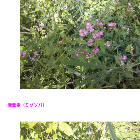
溝蕎麦（ミゾソバ）