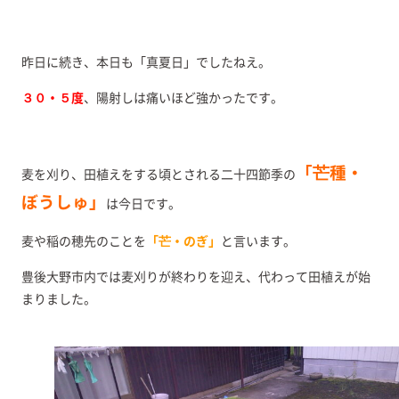
昨日に続き、本日も「真夏日」でしたねえ。
３０・５度
、陽射しは痛いほど強かったです。
「芒種・
麦を刈り、田植えをする頃とされる二十四節季の
ぼうしゅ」
は今日です。
麦や稲の穂先のことを
「芒・のぎ」
と言います。
豊後大野市内では麦刈りが終わりを迎え、代わって田植えが始
まりました。