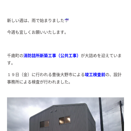
新しい週は、雨で始まりました
今週も宜しくお願いいたします。
千歳町の
消防詰所新築工事（公共工事）
が大詰めを迎えていま
す。
１９日（金）に行われる豊後大野市による
竣工検
査
前
の、設計
事務所による検査が行われました。