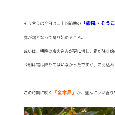
「霜降・そう
そう言えば今日は二十四節季の
露が霜となって降り始めるころ。
或いは、朝晩の冷え込みが更に増し、霜が降り始
今朝は霜は降りてはいなかったですが、冷え込み
「金木犀」
この時期に咲く
が、盛んにいい香り