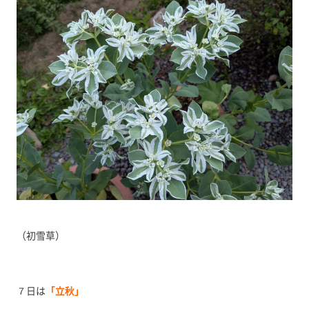
（初雪草）
７日は
「立秋」