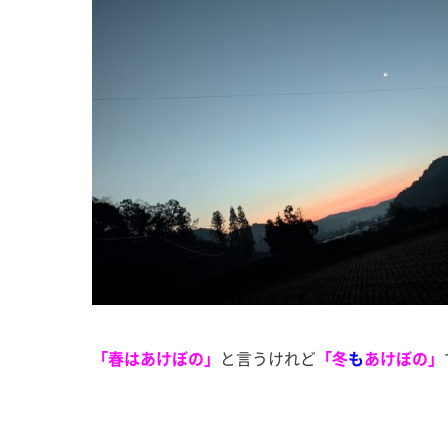
「春はあけぼの」
と言うけれど
「冬
も
あけぼの」