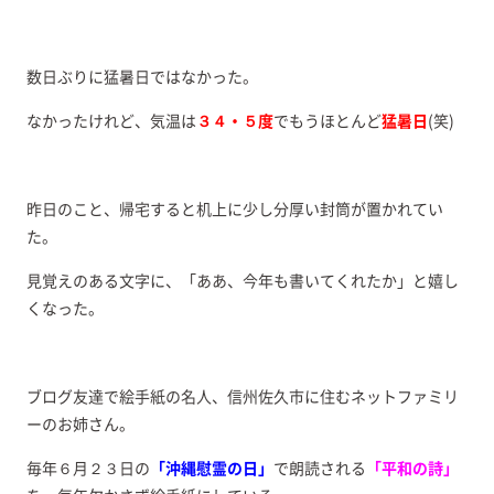
数日ぶりに猛暑日ではなかった。
なかったけれど、気温は
３４・５度
でもうほとんど
猛暑日
(笑)
昨日のこと、帰宅すると机上に少し分厚い封筒が置かれてい
た。
見覚えのある文字に、「ああ、今年も書いてくれたか」と嬉し
くなった。
ブログ友達で絵手紙の名人、信州佐久市に住むネットファミリ
ーのお姉さん。
毎年６月２３日の
「沖縄慰霊の日」
で朗読される
「平和の詩」