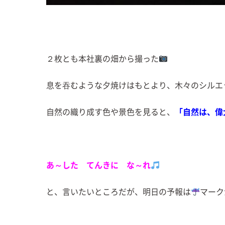
２枚とも本社裏の畑から撮った
息を吞むような夕焼けはもとより、木々のシルエ
自然の織り成す色や景色を見ると、
「自然は、偉
あ～した てんきに な～れ
と、言いたいところだが、明日の予報は
マーク