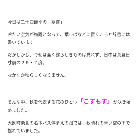
今日は二十四節季の「寒露」
冷たい空気が梅雨となって、葉っぱなどに置くころと辞書には
書いています。
だがしかし、今朝は全く露らしきものは見れず、日中は真夏日
寸前の２９・７度。
なかなか秋らしくなりません。
「こすもす」
そんな中、秋を代表する花のひとつ
が咲き始
めました。
犬飼町柴北の名本バス停まえの畑では、秋晴れの青い空の下で
揺れていました。