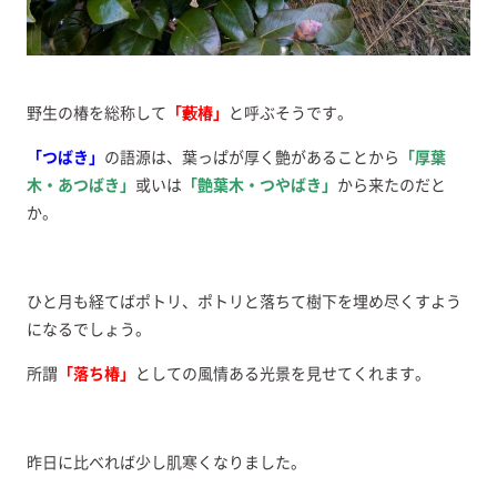
野生の椿を総称して
「藪椿」
と呼ぶそうです。
「つばき」
の語源は、葉っぱが厚く艶があることから
「厚葉
木・あつばき」
或いは
「艶葉木・つやばき」
から来たのだと
か。
ひと月も経てばポトリ、ポトリと落ちて樹下を埋め尽くすよう
になるでしょう。
所謂
「落ち椿」
としての風情ある光景を見せてくれます。
昨日に比べれば少し肌寒くなりました。