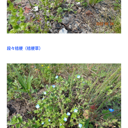
段々桔梗（桔梗草）