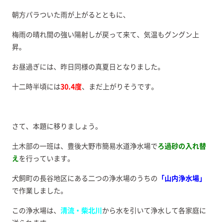
朝方パラついた雨が上がるとともに、
梅雨の晴れ間の強い陽射しが戻って来て、気温もグングン上
昇。
お昼過ぎには、昨日同様の真夏日となりました。
十二時半頃には
30.4度
、まだ上がりそうです。
さて、本題に移りましょう。
土木部の一班は、豊後大野市簡易水道浄水場で
ろ過砂の入れ替
え
を行っています。
犬飼町の長谷地区にある二つの浄水場のうちの
「山内浄水場」
で作業しました。
この浄水場は、
清流・柴北川
から水を引いて浄水して各家庭に