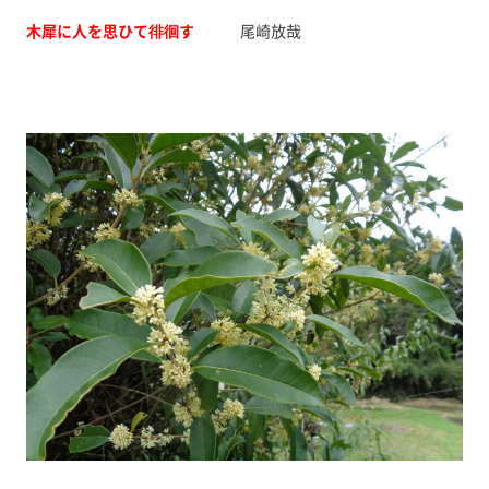
木犀に人を思ひて徘徊す
尾崎放哉