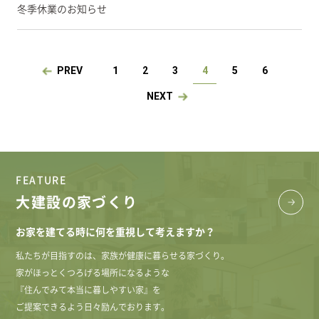
冬季休業のお知らせ
PREV
1
2
3
4
5
6
NEXT
FEATURE
大建設の家づくり
お家を建てる時に何を重視して考えますか？
私たちが目指すのは、家族が健康に暮らせる家づくり。
家がほっとくつろげる場所になるような
『住んでみて本当に暮しやすい家』を
ご提案できるよう日々励んでおります。