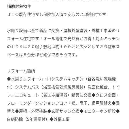
補助対象物件
ＪＩＯ既存住宅かし保険加入済で安心の2年保証付です！
水周り設備は全て新品に交換・屋根外壁塗装・外構工事済のリ
フォーム住宅です！オール電化で光熱費がお得！対面キッチン
のＬＤＫは２０帖♪敷地は約１００坪と広々としており駐車ス
ペースは５台分ほど確保できそうです。
リフォーム箇所
◆水周りリフォーム・IHシステムキッチン（食器洗い乾燥機
付）システムバス（浴室換気乾燥暖房機付）洗面化粧台、トイ
レ、エコキュート（省エネ給湯器）新品に交換◆クロス全面・
フローリング・クッションフロア・襖、障子、網戸張替え◆畳
替え◆屋根・外壁塗装◆玄関サッシ交換◆モニターホン新設◆
白蟻防除（5年保証付）◆外構工事