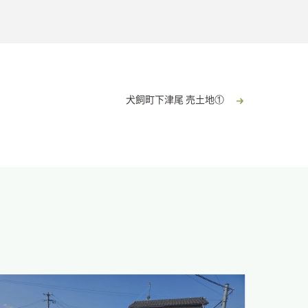
犬飼町下津尾 売土地①