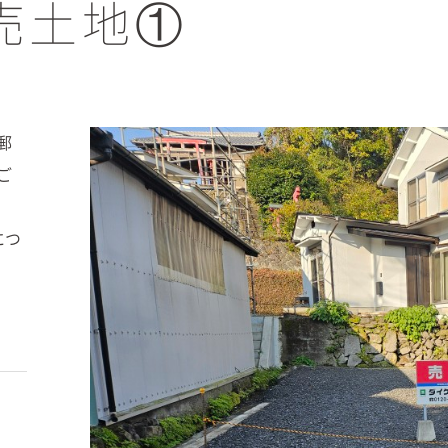
売土地①
郵
ご
につ