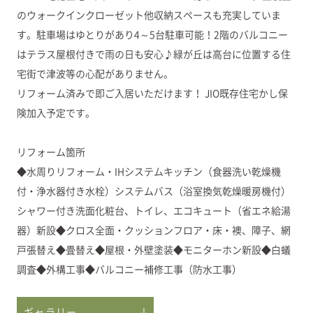
のウォークインクローゼット他収納スペースも充実していま
す。駐車場はゆとりがあり4～5台駐車可能！2階のバルコニー
はテラス屋根付きで雨の日も安心♪緑が丘は高台に位置する住
宅街で津波等の心配がありません。
リフォーム済みで即ご入居いただけます！ JIO既存住宅かし保
険加入予定です。
リフォーム箇所
◆水周りリフォーム・IHシステムキッチン（食器洗い乾燥機
付・浄水器付き水栓）システムバス（浴室換気乾燥暖房機付）
シャワー付き洗面化粧台、トイレ、エコキュート（省エネ給湯
器）新設◆クロス全面・クッションフロア・床・襖、障子、網
戸張替え◆畳替え◆屋根・外壁塗装◆モニターホン新設◆白蟻
調査◆外構工事◆バルコニー補修工事（防水工事）
ギャラリー