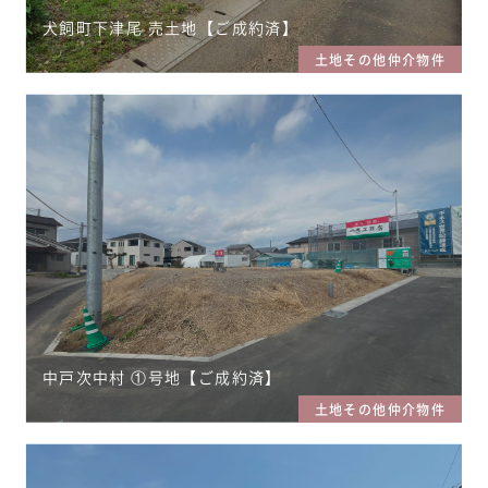
犬飼町下津尾 売土地【ご成約済】
土地その他仲介物件
中戸次中村 ①号地【ご成約済】
土地その他仲介物件