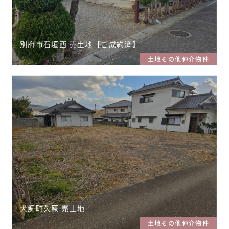
別府市石垣西 売土地【ご成約済】
土地その他仲介物件
犬飼町久原 売土地
土地その他仲介物件