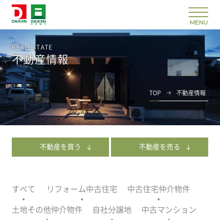
REALESTATE
不動産情報
TOP
不動産情報
不動産を買う
不動産を売る
すべて
リフォーム中古住宅
中古住宅仲介物件
土地その他仲介物件
自社分譲地
中古マンション