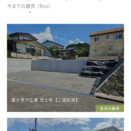
今までの建売（fino）
富士見が丘東 売土地【ご成約済】
自社分譲地