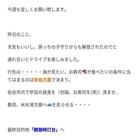
今週も宜しくお願い致します。
昨日のこと、
天気もいいし、孫っちの子守りからも解放されたのでと
連れ合いとドライブを楽しみました。
行先は・・・・・海が見たい、お寿司
が食べたいの条件に当
てはまるのは
佐伯方面
で決まり。
佐伯市内で早目の昼食を（勿論、お寿司を(笑)）済ませ、
鶴見、米水津方面へ
を走らせる・・・・
最終目的地
「鶴御崎灯台」
へ