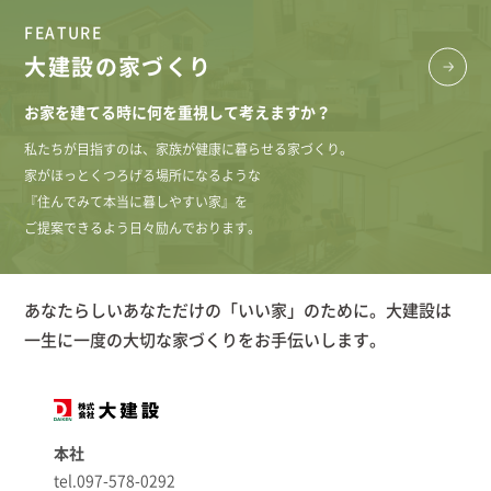
FEATURE
大建設の家づくり
お家を建てる時に何を重視して考えますか？
私たちが目指すのは、家族が健康に暮らせる家づくり。
家がほっとくつろげる場所になるような
『住んでみて本当に暮しやすい家』を
ご提案できるよう日々励んでおります。
あなたらしいあなただけの「いい家」のために。大建設は
一生に一度の大切な家づくりをお手伝いします。
本社
tel.097-578-0292