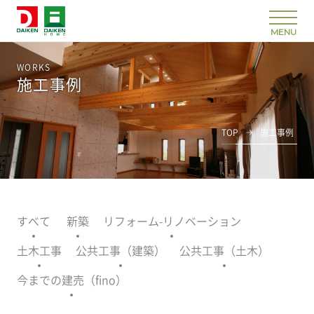
WORKS
施工事例
TOP
施工事例
すべて
新築
リフォーム-リノベーション
土木工事
公共工事（建築）
公共工事（土木）
今までの建売（fino）