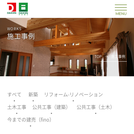
WORKS
施工事例
TOP
施工事例
すべて
新築
リフォーム-リノベーション
土木工事
公共工事（建築）
公共工事（土木）
今までの建売（fino）