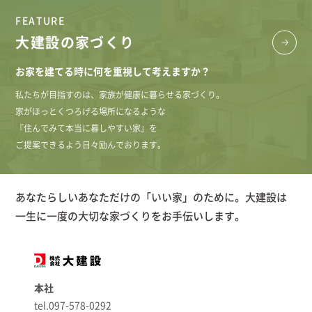
FEATURE
大建設の家づくり
お家を建てる時に何を重視して考えますか？
私たちが目指すのは、家族が健康に暮らせる家づくり。
家がほっとくつろげる場所になるような
『住んでみて本当に暮しやすい家』を
ご提案できるよう日々励んでおります。
あなたらしいあなただけの「いい家」のために。大建設は
一生に一度の大切な家づくりをお手伝いします。
本社
tel.097-578-0292