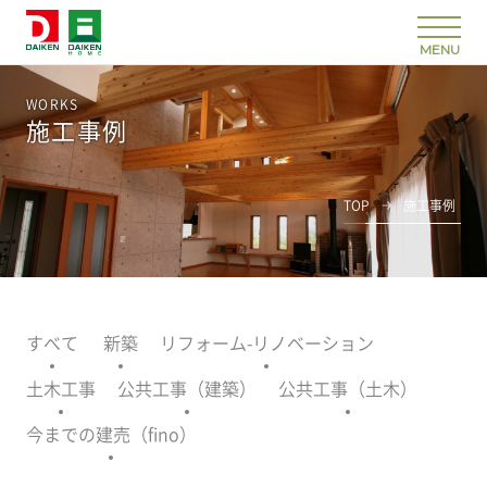
WORKS
施工事例
TOP
施工事例
すべて
新築
リフォーム-リノベーション
土木工事
公共工事（建築）
公共工事（土木）
今までの建売（fino）