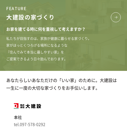
FEATURE
大建設の家づくり
お家を建てる時に何を重視して考えますか？
私たちが目指すのは、家族が健康に暮らせる家づくり。
家がほっとくつろげる場所になるような
『住んでみて本当に暮しやすい家』を
ご提案できるよう日々励んでおります。
あなたらしいあなただけの「いい家」のために。大建設は
一生に一度の大切な家づくりをお手伝いします。
本社
tel.097-578-0292