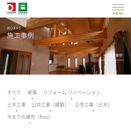
WORKS
施工事例
TOP
施工事例
すべて
新築
リフォーム-リノベーション
土木工事
公共工事（建築）
公共工事（土木）
今までの建売（fino）