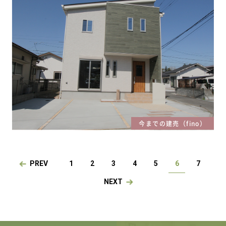
今までの建売（fino）
PREV
1
2
3
4
5
6
7
NEXT